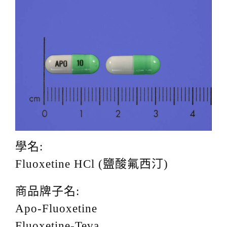
g
a
t
i
o
n
學名:
Fluoxetine HCl (鹽酸氟西汀)
商品牌子名:
Apo-Fluoxetine
Fluoxetine-Teva