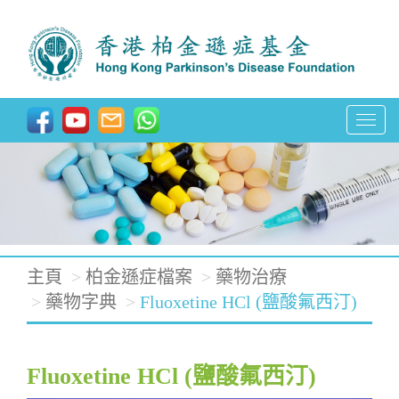
T
o
g
g
l
e
主頁
柏金遜症檔案
藥物治療
n
藥物字典
Fluoxetine HCl (鹽酸氟西汀)
a
v
Fluoxetine HCl (鹽酸氟西汀)
i