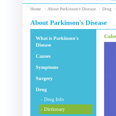
Home
About Parkinson's Disease
Drug
About Parkinson's Disease
Cabe
What is Parkinson's
Disease
Causes
Symptoms
Surgery
Drug
Drug Info
Dictionary