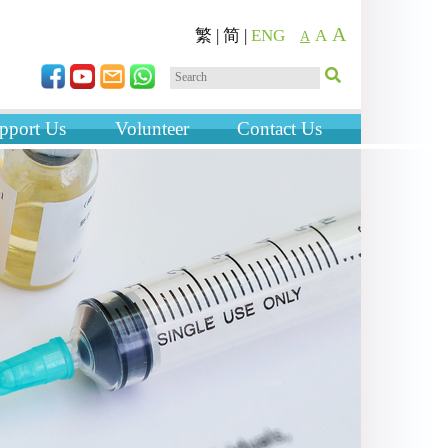
A
繁
|
简
|
ENG
A
A
pport Us
Volunteer
Contact Us