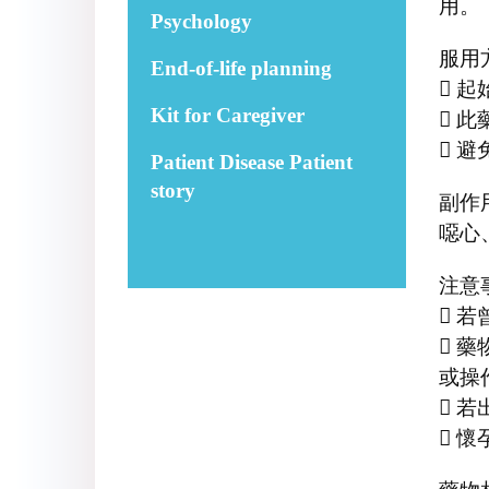
用。
Psychology
服用方
End-of-life planning
 
Kit for Caregiver
 
 
Patient Disease Patient
story
副作
噁心
注意
 
 
或操
 
 