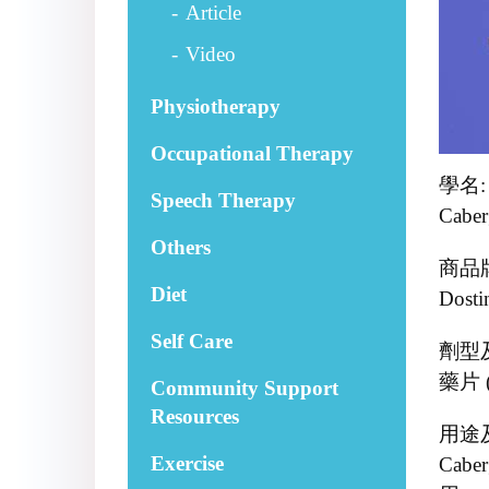
Article
Video
Physiotherapy
Occupational Therapy
學名:
Speech Therapy
Cabe
Others
商品
Diet
Dosti
Self Care
劑型
藥片 
Community Support
Resources
用途
Exercise
Ca