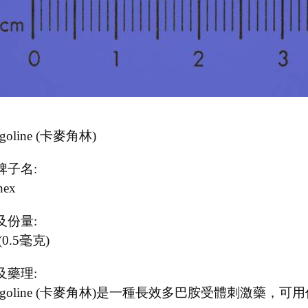
rgoline (卡麥角林)
牌子名:
nex
及份量:
(0.5毫克)
及藥理:
bergoline (卡麥角林)是一種長效多巴胺受體刺激藥