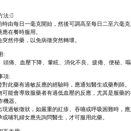
法:
起始時由每日一毫克開始，然後可調高至每日二至六毫克
此藥應在餐時服用。
避免突然停藥，以免病徵突然轉壞。
用:
、頭痛、血壓下降、暈眩、消化不良、疲倦、便秘、嘔
事項:
若曾對此藥有過敏反應的經驗時，應通知醫生或藥劑師。
藥物可能會導致服藥者有過低血壓的反應，尤其是服藥
作機器。
若出現過敏徵狀，如嚴重的紅疹、吞嚥或呼吸困難時，
懷孕或哺乳婦女應先詢問醫生，才可服用此藥。