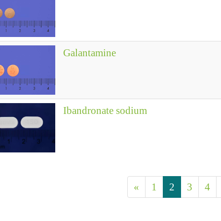
Galantamine
Ibandronate sodium
«
1
2
3
4