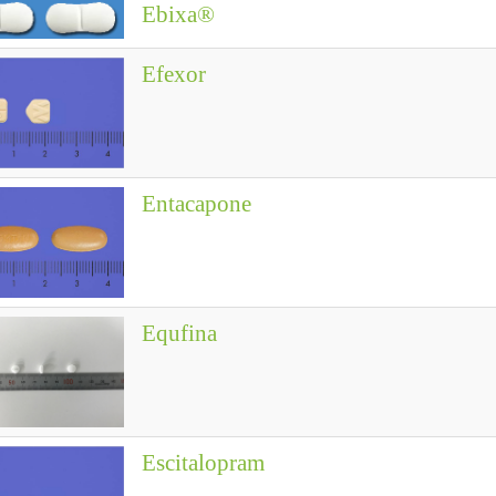
Ebixa®
Efexor
Entacapone
Equfina
Escitalopram