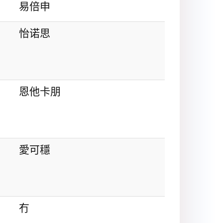
易倍申
怡诺思
恩他卡朋
愛可穩
冇