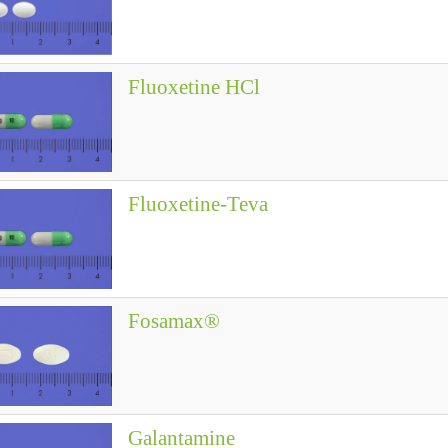
Fluoxetine HCl
Fluoxetine-Teva
Fosamax®
Galantamine