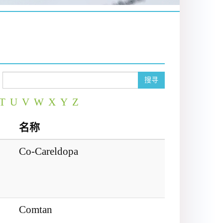
搜寻
T
U
V
W
X
Y
Z
名称
Co-Careldopa
Comtan