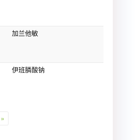
加兰他敏
伊班膦酸钠
»