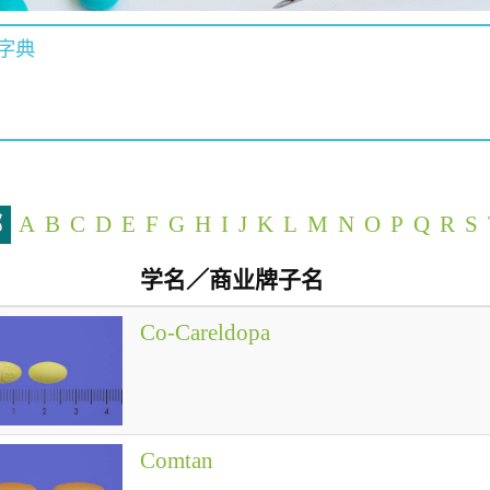
字典
部
A
B
C
D
E
F
G
H
I
J
K
L
M
N
O
P
Q
R
S
学名／商业牌子名
Co-Careldopa
Comtan