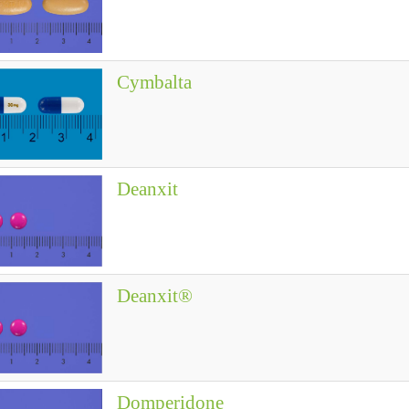
Cymbalta
Deanxit
Deanxit®
Domperidone