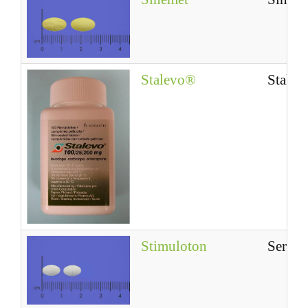
Stalevo®
Stale
Stimuloton
Seroq