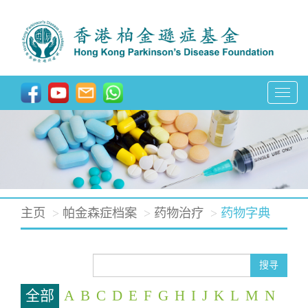
T
o
g
g
l
e
主页
帕金森症档案
药物治疗
药物字典
n
a
v
搜寻
i
全部
A
B
C
D
E
F
G
H
I
J
K
L
M
N
g