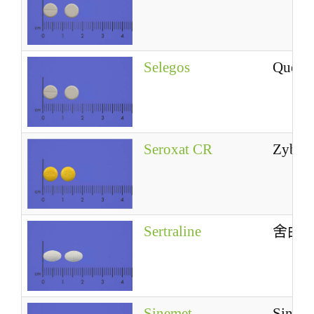
Selegos
Quetia
Seroxat CR
Zyba
Sertraline
舍曲
Sinemet
Sinem