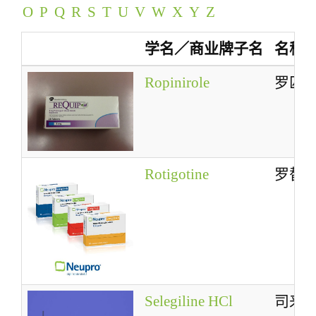
O
P
Q
R
S
T
U
V
W
X
Y
Z
a
t
学名／商业牌子名
名称
i
o
Ropinirole
罗匹
n
Rotigotine
罗替
Selegiline HCl
司来