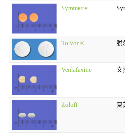
Symmetrel
Symme
Tolvon®
脱尔
Venlafaxine
文拉
Zoloft
复苏