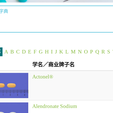
字典
部
A
B
C
D
E
F
G
H
I
J
K
L
M
N
O
P
Q
R
S
学名／商业牌子名
Actonel®
Alendronate Sodium