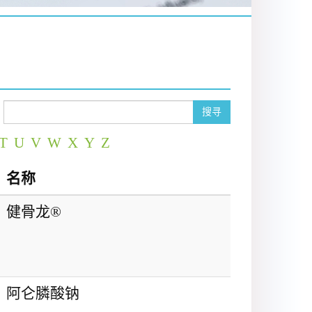
搜寻
T
U
V
W
X
Y
Z
名称
健骨龙®
阿仑膦酸钠