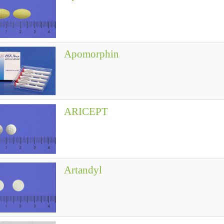
Apomorphin
ARICEPT
Artandyl