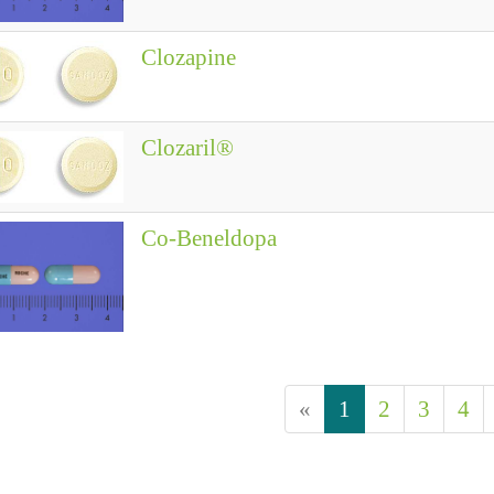
Clozapine
Clozaril®
Co-Beneldopa
«
1
2
3
4