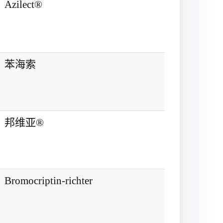
Azilect®
苯海索
邦维亚®
Bromocriptin-richter