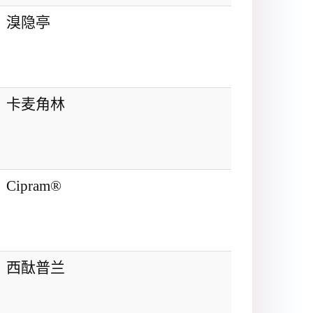
溴隐亭
卡麦角林
Cipram®
西酞普兰