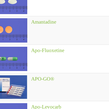
Amantadine
Apo-Fluoxetine
APO-GO®
Apo-Levocarb