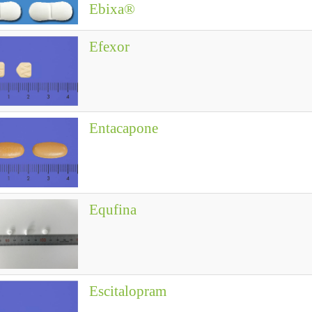
Ebixa®
Efexor
Entacapone
Equfina
Escitalopram