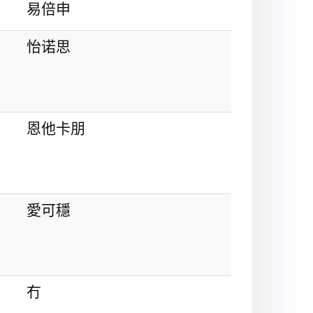
易倍申
怡诺思
恩他卡朋
愛可穩
冇