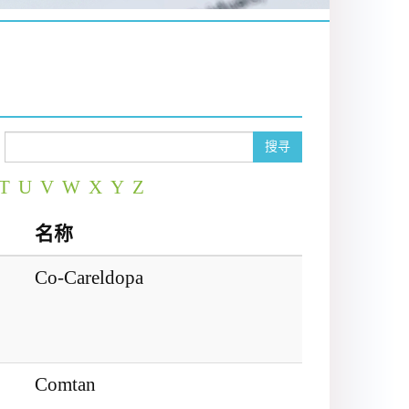
搜寻
T
U
V
W
X
Y
Z
名称
Co-Careldopa
Comtan