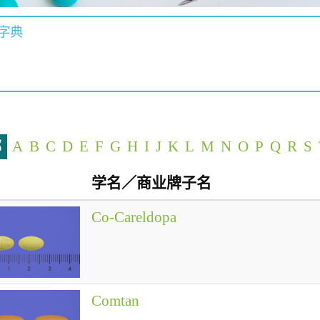
字典
部
A
B
C
D
E
F
G
H
I
J
K
L
M
N
O
P
Q
R
S
学名／商业牌子名
Co-Careldopa
Comtan