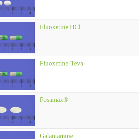
Fluoxetine HCl
Fluoxetine-Teva
Fosamax®
Galantamine