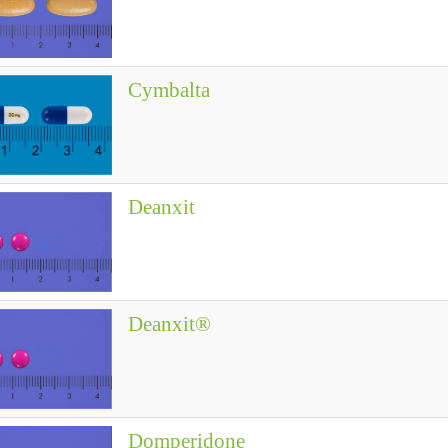
Cymbalta
Deanxit
Deanxit®
Domperidone