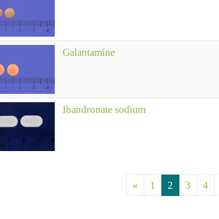
Galantamine
Ibandronate sodium
«
1
2
3
4