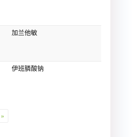
加兰他敏
伊班膦酸钠
»