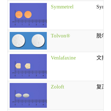
Symmetrel
Symme
Tolvon®
脱尔
Venlafaxine
文拉
Zoloft
复苏