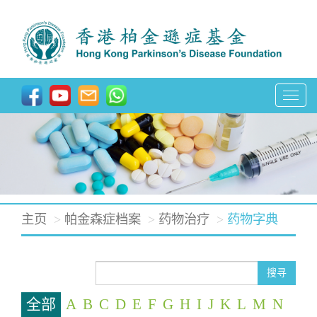
T
o
g
g
l
e
主页
帕金森症档案
药物治疗
药物字典
n
a
v
搜寻
i
全部
A
B
C
D
E
F
G
H
I
J
K
L
M
N
g