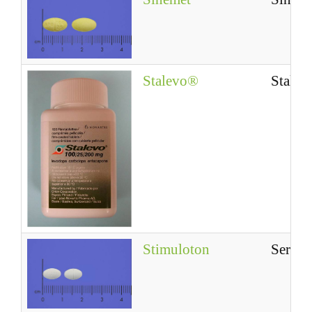
Stalevo®
Stale
Stimuloton
Seroq