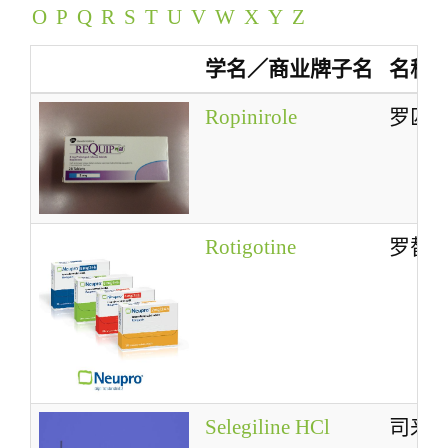
O
P
Q
R
S
T
U
V
W
X
Y
Z
a
t
学名／商业牌子名
名称
i
o
Ropinirole
罗匹
n
Rotigotine
罗替
Selegiline HCl
司来