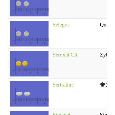
Selegos
Quetia
Seroxat CR
Zyba
Sertraline
舍曲
Sinemet
Sinem