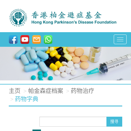
T
o
g
g
l
e
主页
帕金森症档案
药物治疗
n
药物字典
a
v
搜寻
i