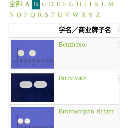
全部
A
B
C
D
E
F
G
H
I
J
K
L
M
g
a
N
O
P
Q
R
S
T
U
V
W
X
Y
Z
t
学名／商业牌子名
名
i
o
Benzhexol
苯
n
Bonviva®
邦
Bromocriptin-richter
Bro