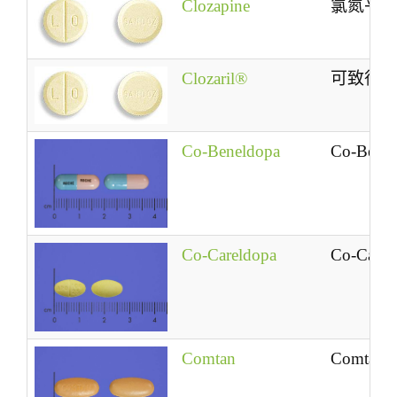
Clozapine
氯氮平
Clozaril®
可致律
Co-Beneldopa
Co-Benel
Co-Careldopa
Co-Carel
Comtan
Comtan