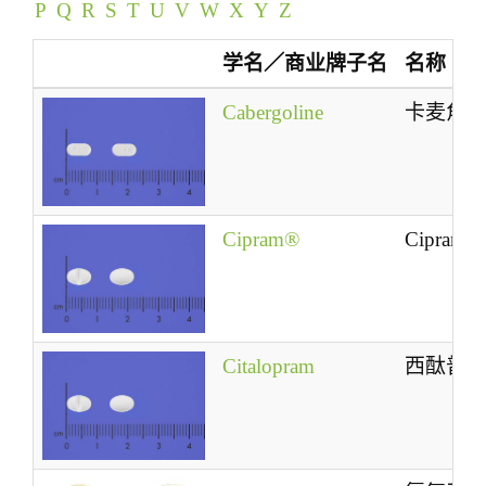
P
Q
R
S
T
U
V
W
X
Y
Z
t
i
学名／商业牌子名
名称
o
n
Cabergoline
卡麦角
Cipram®
Cipram®
Citalopram
西酞普