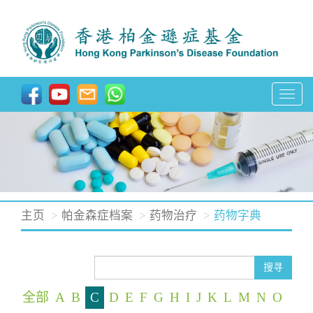
T
o
g
g
l
e
n
主页
帕金森症档案
药物治疗
药物字典
a
v
i
搜寻
g
全部
A
B
C
D
E
F
G
H
I
J
K
L
M
N
O
a