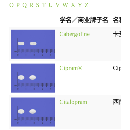
O
P
Q
R
S
T
U
V
W
X
Y
Z
a
t
学名／商业牌子名
名称
i
o
Cabergoline
卡麦
n
Cipram®
Cipra
Citalopram
西酞