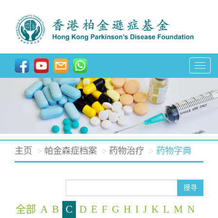
T
o
g
g
l
e
主页
帕金森症档案
药物治疗
药物字典
n
a
v
搜寻
i
全部
A
B
C
D
E
F
G
H
I
J
K
L
M
N
g