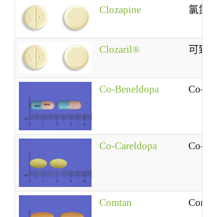
Clozapine
氯氮
Clozaril®
可致
Co-Beneldopa
Co-Be
Co-Careldopa
Co-Ca
Comtan
Comta