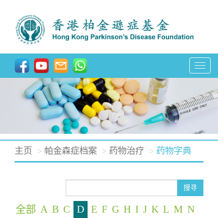
T
o
g
g
l
e
主页
帕金森症档案
药物治疗
药物字典
n
a
v
搜寻
i
全部
A
B
C
D
E
F
G
H
I
J
K
L
M
N
g