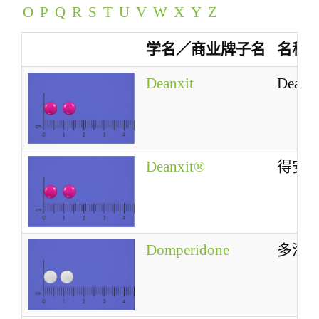
O
P
Q
R
S
T
U
V
W
X
Y
Z
a
t
学名／商业牌子名
名称
i
o
Deanxit
Deanxi
n
Deanxit®
得安
Domperidone
多潘