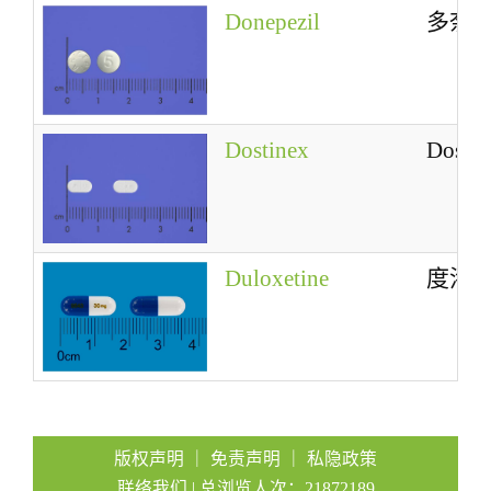
Donepezil
多奈
Dostinex
Dostin
Duloxetine
度洛
版权声明
｜
免责声明
｜
私隐政策
联络我们
| 总浏览人次：21872189