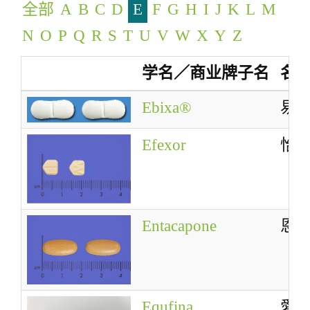
全部
A
B
C
D
E
F
G
H
I
J
K
L
M
g
a
N
O
P
Q
R
S
T
U
V
W
X
Y
Z
t
学名／商业牌子名
名
i
o
Ebixa®
易
n
Efexor
怡
Entacapone
恩
Equfina
愛