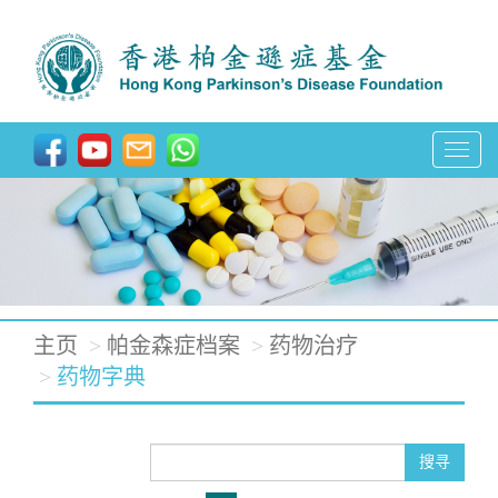
T
o
g
g
l
e
主页
帕金森症档案
药物治疗
n
药物字典
a
v
搜寻
i