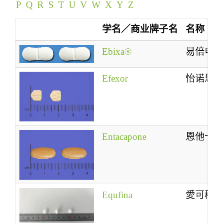
P
Q
R
S
T
U
V
W
X
Y
Z
t
i
学名／商业牌子名
名称
o
n
Ebixa®
易倍申
Efexor
怡诺思
Entacapone
恩他卡
Equfina
愛可穩