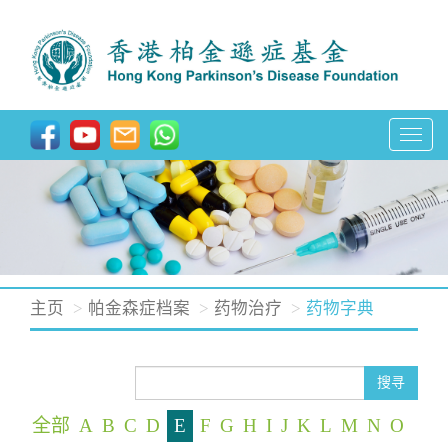
T
o
g
g
l
e
n
主页
帕金森症档案
药物治疗
药物字典
a
v
i
搜寻
g
全部
A
B
C
D
E
F
G
H
I
J
K
L
M
N
O
a