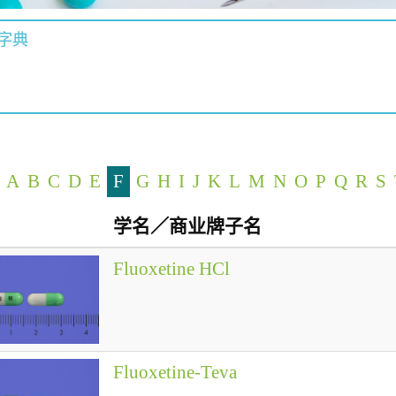
字典
A
B
C
D
E
F
G
H
I
J
K
L
M
N
O
P
Q
R
S
学名／商业牌子名
Fluoxetine HCl
Fluoxetine-Teva