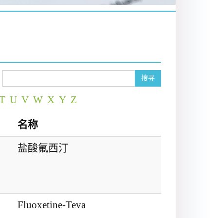
搜寻
T
U
V
W
X
Y
Z
名称
盐酸氟西汀
Fluoxetine-Teva