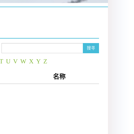
搜寻
T
U
V
W
X
Y
Z
名称