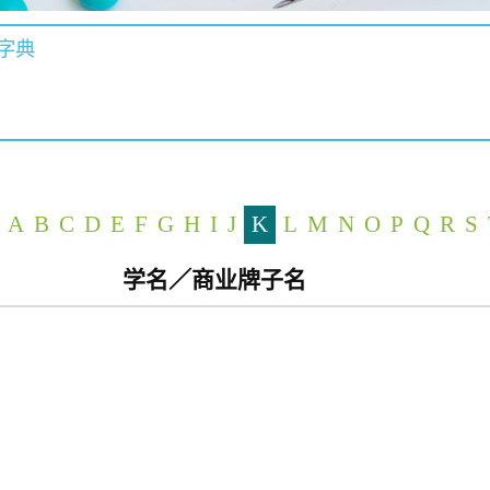
字典
A
B
C
D
E
F
G
H
I
J
K
L
M
N
O
P
Q
R
S
学名／商业牌子名