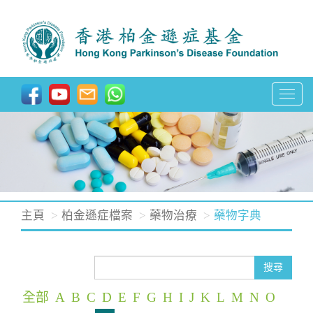
T
o
g
g
l
e
n
主頁
柏金遜症檔案
藥物治療
藥物字典
a
v
i
搜尋
g
全部
A
B
C
D
E
F
G
H
I
J
K
L
M
N
O
a