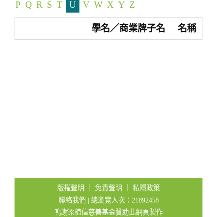
P
Q
R
S
T
U
V
W
X
Y
Z
t
i
學名／商業牌子名
名稱
o
n
版權聲明
｜
免責聲明
｜
私隱政策
聯絡我們
| 總瀏覽人次：21892458
鳴謝梁植偉慈善基金贊助此網頁製作