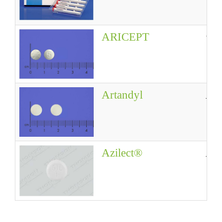
ARICEPT
安
Artandyl
Art
Azilect®
Azi