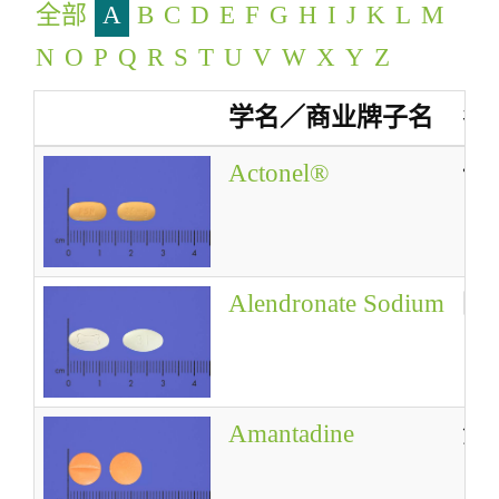
全部
A
B
C
D
E
F
G
H
I
J
K
L
M
g
a
N
O
P
Q
R
S
T
U
V
W
X
Y
Z
t
学名／商业牌子名
名
i
o
Actonel®
健
n
Alendronate Sodium
阿
Amantadine
金