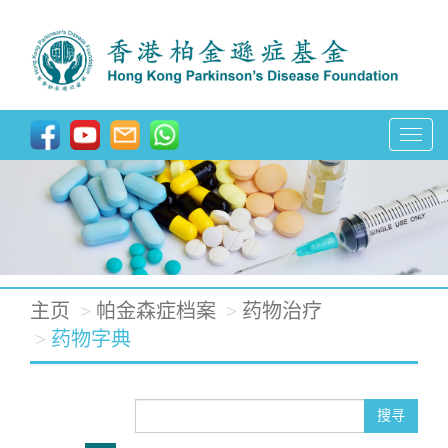
T
o
g
g
l
e
主页
帕金森症档案
药物治疗
n
药物字典
a
v
搜寻
i