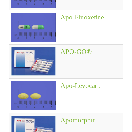
Apo-Fluoxetine
Apo
APO-GO®
帕
Apo-Levocarb
Ap
Apomorphin
阿