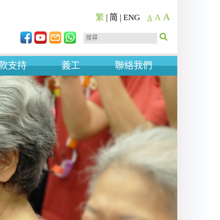
A
繁
|
简
|
ENG
A
A
款支持
義工
聯絡我們