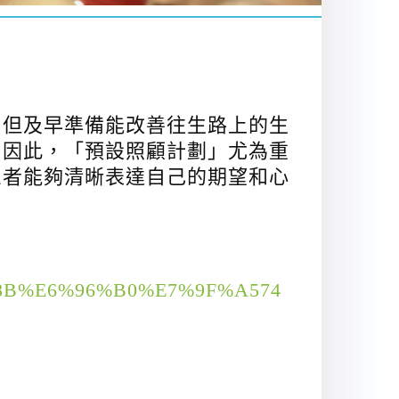
，但及早準備能改善往生路上的生
。因此，「預設照顧計劃」尤為重
患者能夠清晰表達自己的期望和心
%8F%8B%E6%96%B0%E7%9F%A574