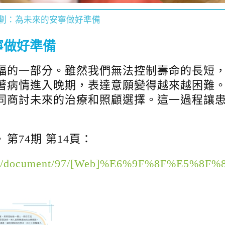
劃：為未來的安寧做好準備
寧做好準備
福的一部分。雖然我們無法控制壽命的長短
著病情進入晚期，表達意願變得越來越困難
同商討未來的治療和照顧選擇。這一過程讓
74期 第14頁：
ontent/document/97/[Web]%E6%9F%8F%E5