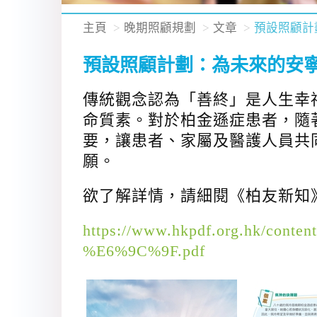
主頁
晚期照顧規劃
文章
預設照顧計
預設照顧計劃：為未來的安
傳統觀念認為「善終」是人生幸
命質素。對於柏金遜症患者，隨
要，讓患者、家屬及醫護人員共
願。
欲了解詳情，請細閱《柏友新知》第
https://www.hkpdf.org.hk/c
%E6%9C%9F.pdf