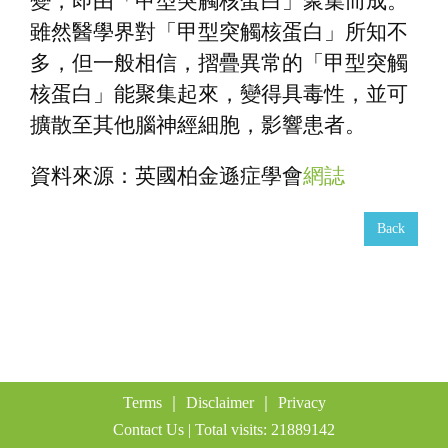
變，即由「甲型突觸核蛋白」聚集而成。
雖然醫學界對「甲型突觸核蛋白」所知不
多，但一般相信，摺疊異常的「甲型突觸
核蛋白」能聚集起來，變得具毒性，並可
擴散至其他腦神經細胞，影響患者。
資料來源：英國柏金遜症學會
網誌
Back
Terms
｜
Disclaimer
｜
Privacy
Contact Us
| Total visits: 21889142