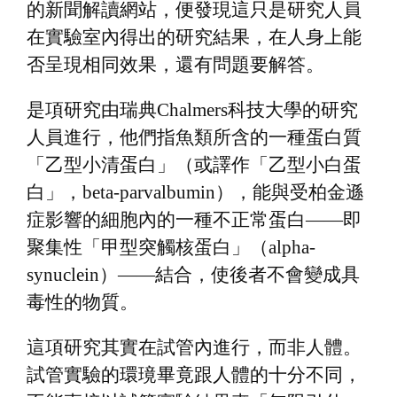
的新聞解讀網站，便發現這只是研究人員
a
在實驗室內得出的研究結果，在人身上能
t
否呈現相同效果，還有問題要解答。
i
o
是項研究由瑞典Chalmers科技大學的研究
n
人員進行，他們指魚類所含的一種蛋白質
「乙型小清蛋白」（或譯作「乙型小白蛋
白」，beta-parvalbumin），能與受柏金遜
症影響的細胞內的一種不正常蛋白——即
聚集性「甲型突觸核蛋白」（alpha-
synuclein）——結合，使後者不會變成具
毒性的物質。
這項研究其實在試管內進行，而非人體。
試管實驗的環璄畢竟跟人體的十分不同，