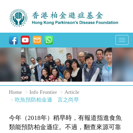
T
o
g
g
l
e
Home
Info Frontier
Article
n
吃魚預防柏金遜 言之尚早
a
v
今年（2018年）稍早時，有報道指進食魚
i
類能預防柏金遜症。不過，翻查來源可靠
g