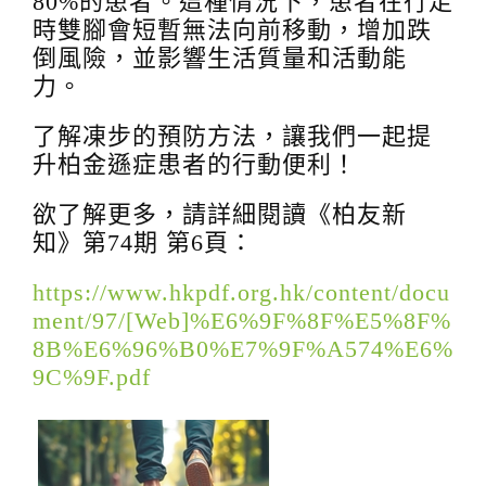
80%的患者。這種情況下，患者在行走
g
時雙腳會短暫無法向前移動，增加跌
a
倒風險，並影響生活質量和活動能
t
力。
i
了解凍步的預防方法，讓我們一起提
o
升柏金遜症患者的行動便利！
n
欲了解更多，請詳細閱讀《柏友新
知》第74期 第6頁：
https://www.hkpdf.org.hk/content/docu
ment/97/[Web]%E6%9F%8F%E5%8F%
8B%E6%96%B0%E7%9F%A574%E6%
9C%9F.pdf