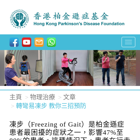
T
o
g
g
l
e
主頁
物理治療
文章
n
轉彎易凍步 教你三招預防
a
凍步（Freezing of Gait）是柏金遜症
v
患者最困擾的症狀之一，影響47%至
i