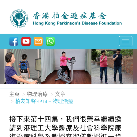
T
o
g
g
l
e
n
主頁
物理治療
文章
a
柏友知聲EP14 – 物理治療
v
i
接下來第十四集，我們很榮幸繼續邀
g
請到港理工大學醫療及社會科學院康
a
復治療科學系教授麥潔儀教授進一步