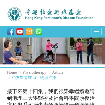
T
o
g
g
l
e
n
Home
Physiotherapy
Article
a
柏友知聲EP14 – 物理治療
v
i
接下來第十四集，我們很榮幸繼續邀請
g
到港理工大學醫療及社會科學院康復治
a
療科學系教授麥潔儀教授進一步講解物