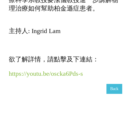
t
理治療如何幫助柏金遜症患者。
i
o
n
主持人: Ingrid Lam
欲了解詳情，請點擊及下連結：
https://youtu.be/oscka6Pds-s
Back