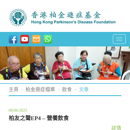
T
o
g
g
l
e
n
主頁
柏金遜症檔案
飲食
文章
a
v
09/06/2025
i
柏友之聲EP4 – 營養飲食
g
a
詳情