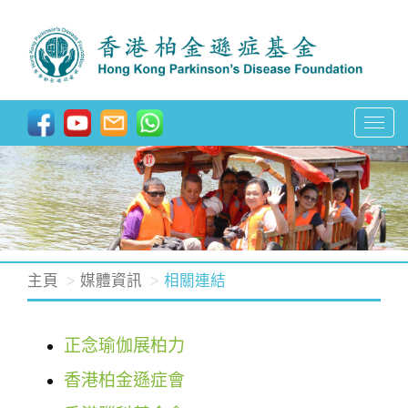
T
o
g
g
l
e
n
主頁
媒體資訊
相關連結
a
v
正念瑜伽展柏力
i
g
香港柏金遜症會
a