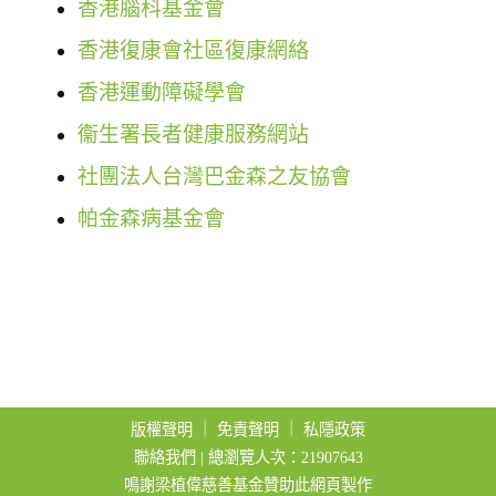
香港腦科基金會
t
i
香港復康會社區復康網絡
o
香港運動障礙學會
n
衞生署長者健康服務網站
社團法人台灣巴金森之友協會
帕金森病基金會
版權聲明
｜
免責聲明
｜
私隱政策
聯絡我們
| 總瀏覽人次：21907643
鳴謝梁植偉慈善基金贊助此網頁製作