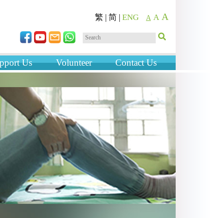
A
繁
|
简
|
ENG
A
A
pport Us
Volunteer
Contact Us