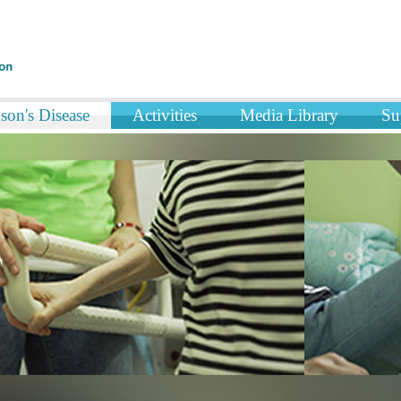
son's Disease
Activities
Media Library
Su