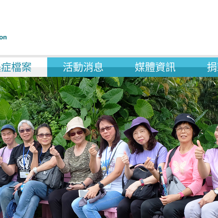
遜症檔案
活動消息
媒體資訊
捐