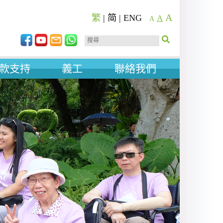
A
繁
|
简
|
ENG
A
A
款支持
義工
聯絡我們