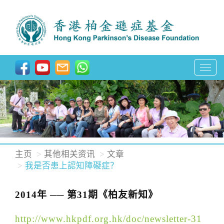
T
o
g
g
l
e
n
主页
其他相关资讯
文章
a
我是否患上認知障礙症？
v
i
2014年 ── 第31期《柏友新知》
g
http://www.hkpdf.org.hk/doc/newsletter-31
a