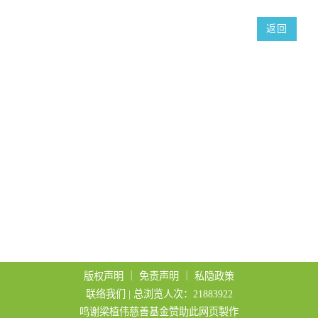
t
返回
i
o
n
版权声明
｜
免责声明
｜
私隐政策
联络我们
| 总浏览人次：21883922
鸣谢梁植伟慈善基金赞助此网页製作