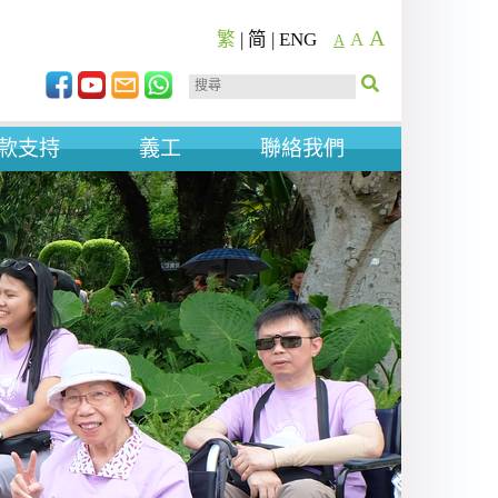
A
繁
|
简
|
ENG
A
A
款支持
義工
聯絡我們