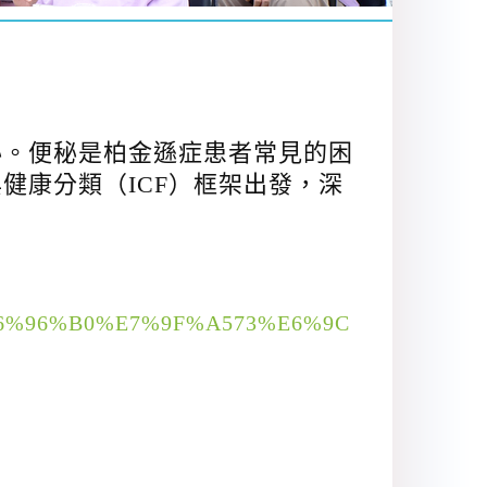
秘。便秘是柏金遜症患者常見的困
健康分類（ICF）框架出發，深
。
8B%E6%96%B0%E7%9F%A573%E6%9C