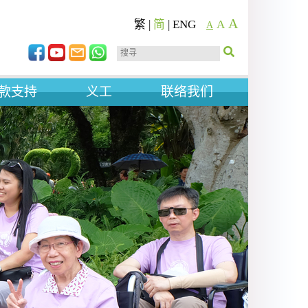
A
繁
|
简
|
ENG
A
A
款支持
义工
联络我们