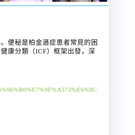
秘。便秘是柏金遜症患者常見的困
健康分類（ICF）框架出發，深
。
8B%E6%96%B0%E7%9F%A573%E6%9C