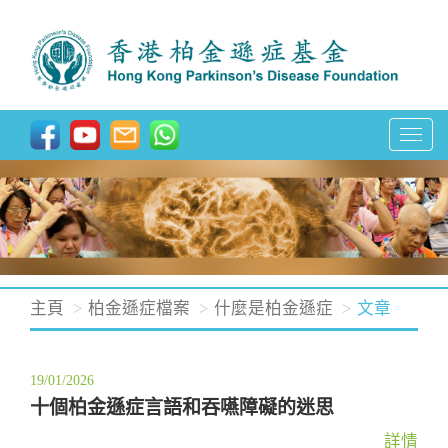
T
o
g
g
l
e
n
主頁
柏金遜症檔案
什麼是柏金遜症
文章
a
v
19/01/2026
i
十個柏金遜症言語和吞嚥障礙的迷思
g
a
詳情