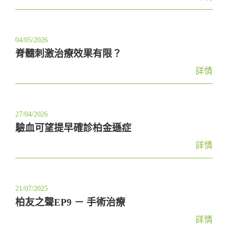
t
i
o
04/05/2026
n
脊髓刺激治療效果有限？
詳情
27/04/2026
驗血可望提早確診柏金遜症
詳情
21/07/2025
柏友之聲EP9 － 手術治療
詳情