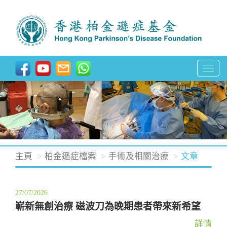
T
o
g
g
l
e
n
主頁
柏金遜症檔案
手術及相關治療
文章
a
v
27/07/2026
i
嶄新無創治療 磁波刀為晚期患者帶來新希望
g
a
詳情