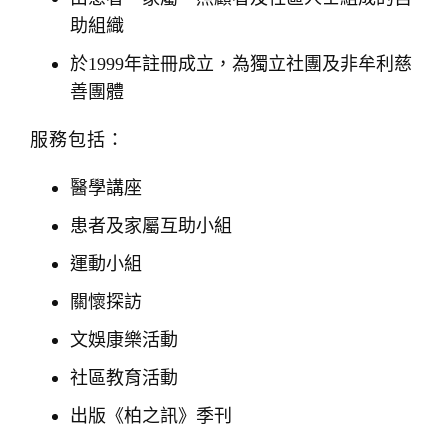
t
助組織
i
於1999年註冊成立，為獨立社團及非牟利慈
o
善團體
n
服務包括：
醫學講座
患者及家屬互助小組
運動小組
關懷探訪
文娛康樂活動
社區教育活動
出版《柏之訊》季刊