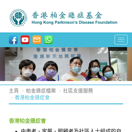
T
o
g
g
l
e
n
主頁
柏金遜症檔案
社區支援服務
a
香港柏金遜症會
v
i
g
香港柏金遜症會
a
由患者、家屬、照顧者及社區人士組成的自