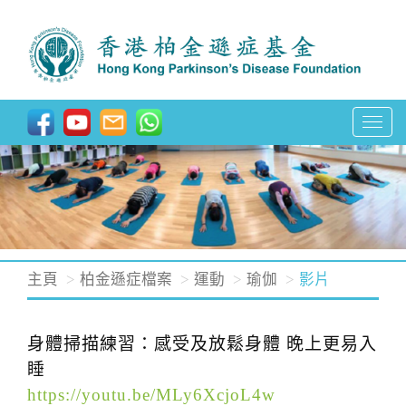
T
o
g
g
l
e
n
主頁
柏金遜症檔案
運動
瑜伽
影片
a
v
身體掃描練習：感受及放鬆身體 晚上更易入
i
睡
g
https://youtu.be/MLy6XcjoL4w
a