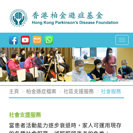
T
o
g
g
l
e
n
主頁
柏金遜症檔案
社區支援服務
社會服務
a
v
i
社會支援服務
g
當患者活動能力逐步衰退時，家人可運用現存
a