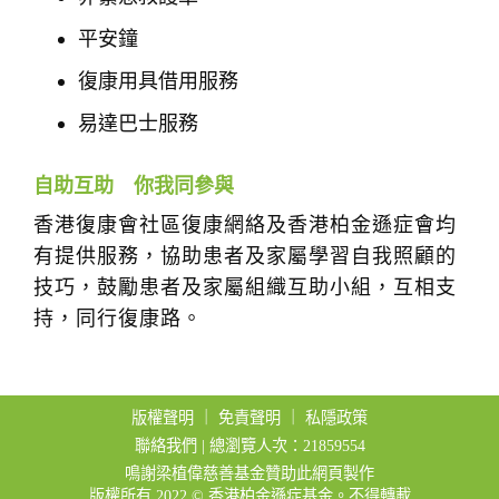
平安鐘
復康用具借用服務
易達巴士服務
自助互助 你我同參與
香港復康會社區復康網絡及香港柏金遜症會均
有提供服務，協助患者及家屬學習自我照顧的
技巧，鼓勵患者及家屬組織互助小組，互相支
持，同行復康路。
版權聲明
｜
免責聲明
｜
私隱政策
聯絡我們
| 總瀏覽人次：21859554
鳴謝梁植偉慈善基金贊助此網頁製作
版權所有 2022 © 香港柏金遜症基金。不得轉載