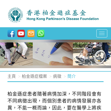
T
o
g
g
l
e
n
主頁
柏金遜症檔案
病徵
簡介
a
v
柏金遜症患者隨著病情加深，不同階段會有
i
不同病徵出現，而個別患者的病情發展亦各
g
異，不能一概而論，因此，要在醫學上將疾
a