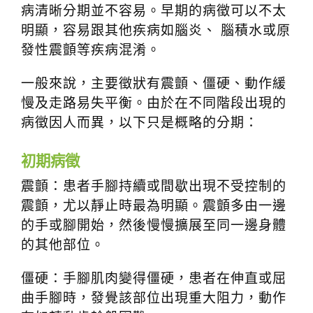
病清晰分期並不容易。早期的病徵可以不太
t
明顯，容易跟其他疾病如腦炎、 腦積水或原
i
o
發性震顫等疾病混淆。
n
一般來說，主要徵狀有震顫、僵硬、動作緩
慢及走路易失平衡。由於在不同階段出現的
病徵因人而異，以下只是概略的分期：
初期病徵
震顫：患者手腳持續或間歇出現不受控制的
震顫，尤以靜止時最為明顯。震顫多由一邊
的手或腳開始，然後慢慢擴展至同一邊身體
的其他部位。
僵硬：手腳肌肉變得僵硬，患者在伸直或屈
曲手腳時，發覺該部位出現重大阻力，動作