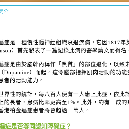
簡介
遜症是一種慢性腦神經組織衰退疾病，它因1817年英國
rkinson）首先發表了一篇記錄此病的醫學論文而得名
遜症是由於腦幹內稱作「黑質」的部位退化，以致
（Dopamine）而起。這令腦部指揮肌肉活動的
患者的活動能力。
世界性的統計，每八百人便有一人患上此症，依此
上的長者，患病比率更高至1%。此外，約有一成的
香港柏金遜症患者將會超逾一萬人。
遜症是否等同認知障礙症？