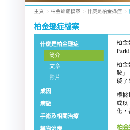
主頁
柏金遜症檔案
什麼是柏金遜症
柏金遜症檔案
柏金
什麼是柏金遜症
Pa
簡介
柏金
文章
胺」
影片
礙了
成因
根據
或以
病徵
化，
手術及相關治療
柏金
藥物治療