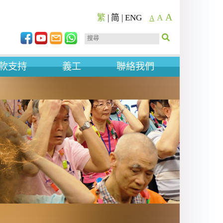
A
繁
|
简
|
ENG
A
A
款支持
義工
聯絡我們