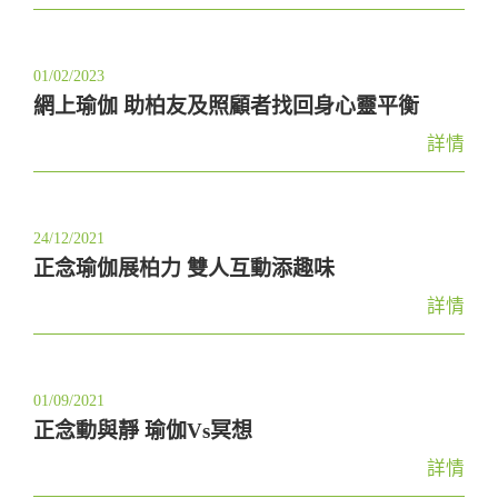
01/02/2023
網上瑜伽 助柏友及照顧者找回身心靈平衡
詳情
24/12/2021
正念瑜伽展柏力 雙人互動添趣味
詳情
01/09/2021
正念動與靜 瑜伽Vs冥想
詳情