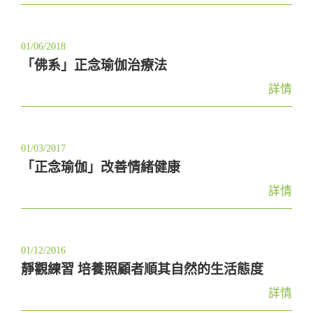
01/06/2018
「佛系」正念瑜伽治療法
詳情
01/03/2017
「正念瑜伽」改善情緒健康
詳情
01/12/2016
靜觀練習 培養照顧者順其自然的生活態度
詳情