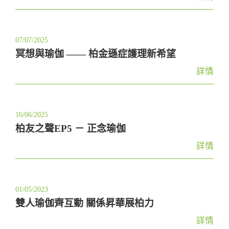
t
i
o
07/07/2025
n
冥想與瑜伽 —— 柏金遜症護理新希望
詳情
16/06/2025
柏友之聲EP5 － 正念瑜伽
詳情
01/05/2023
雙人瑜伽齊互動 關係昇華展柏力
詳情