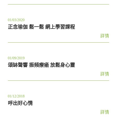
01/03/2020
正念瑜伽 鬆一鬆 網上學習課程
詳情
01/09/2019
頌缽聲響 振頻療瘉 放鬆身心靈
詳情
01/12/2018
呼出好心情
詳情