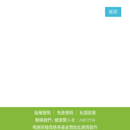
t
返回
i
o
n
版權聲明
｜
免責聲明
｜
私隱政策
聯絡我們
| 總瀏覽人次：21872716
鳴謝梁植偉慈善基金贊助此網頁製作