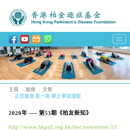
T
o
g
g
l
e
n
主頁
瑜伽
文章
a
正念瑜伽 鬆一鬆 網上學習課程
v
i
2020年 ── 第53期《柏友新知》
g
http://www.hkpdf.org.hk/doc/newsletter-53
a