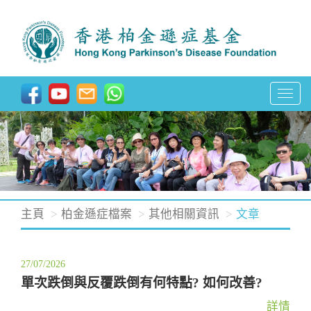
T
o
g
g
l
e
n
主頁
柏金遜症檔案
其他相關資訊
文章
a
v
27/07/2026
i
單次跌倒與反覆跌倒有何特點? 如何改善?
g
a
詳情