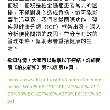
t
便秘。便秘是柏金遜症患者常見的困
i
擾，不僅對身心造成負擔，還可能影
o
響生活質素。我們將從國際功能、殘
n
疾與健康分類（ICF）框架出發，深入
分析便秘問題的成因，並分享有效的
管理策略，幫助患者重拾健康的生
活。
欲知詳情，大家可以點擊以下連結，詳細閱
讀《柏友新知》第73期 第16頁：
https://www.hkpdf.org.hk/content/docume
nt/96/[Web]%E6%9F%8F%E5%8F%8B%
E6%96%B0%E7%9F%A573%E6%9C%9F.
pdf