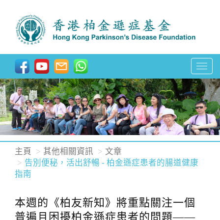
T
o
g
g
l
e
n
主頁
其他相關資訊
文章
a
告別便秘，活出舒暢 - 柏金遜症患者的腸道健康
指南
v
i
本週的《柏友新知》將重點關注一個
g
a
普遍且困擾柏金遜症患者的問題——