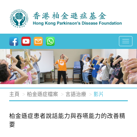
T
o
g
g
l
e
n
主頁
柏金遜症檔案
言語治療
影片
a
v
柏金遜症患者說話能力與吞嚥能力的改善精
i
要
g
a