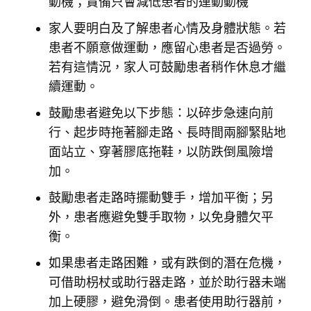
動機；責備只會減低患者的運動動機
t
家人要明白及了解患者心情及身體狀態。若
i
患者不願意做運動，應留心患者是否過勞。
o
若有這情況，家人可鼓勵患者稍作休息才繼
n
續運動。
鼓勵患者避免以下步態：以碎步急速向前
行、起步時拖著腳走路、長時間兩腳緊貼地
面站立、穿著膠底拖鞋，以防跌倒風險增
加。
鼓勵患者走路時擺動雙手，增加平衡；另
外，患者應避免雙手取物，以免身體欠平
衡。
如果患者走路困難，或有跌倒的潛在危機，
可借助枴杖或助行器走路，並於助行器未端
加上硬膠，避免滑倒。患者使用助行器前，