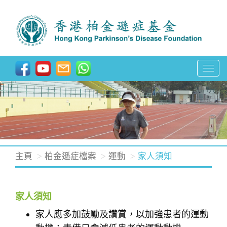
T
o
g
g
l
e
n
主頁
柏金遜症檔案
運動
家人須知
a
v
i
家人須知
g
家人應多加鼓勵及讚賞，以加強患者的運動
a