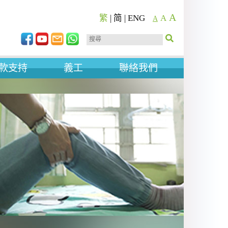
A
繁
|
简
|
ENG
A
A
款支持
義工
聯絡我們