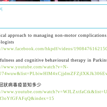
片
ical approach to managing non-motor complications 
logists
s://www.facebook.com/hkpdf/videos/190847616215
ulness and cognitive behavioural therapy in Parkin
s://www.youtube.com/watch?v=N-
74wuw&list=PLbiwHlM4xCjjdmZFZjIXKJk306Ev
冠狀病毒疫苗知多少
s://www.youtube.com/watch?v=WJLZxtfaCtk&list=
f3oYfGFAFqQ&index=15