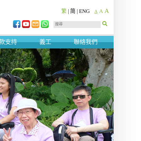
A
繁
|
简
|
ENG
A
A
款支持
義工
聯絡我們