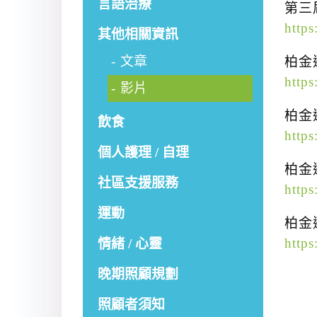
言語治療
第三
http
其他相關資訊
文章
柏金遜
http
影片
柏金遜
飲食
http
個人護理 / 自理
柏金遜
社區支援服務
http
運動
柏金遜
http
情緒 / 心靈
晚期照顧規劃
照顧者須知