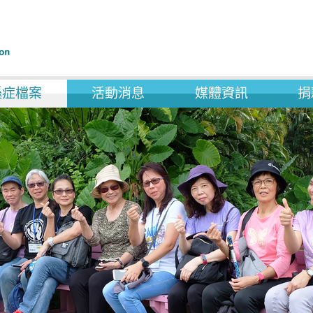
遜症檔案
活動消息
媒體資訊
捐