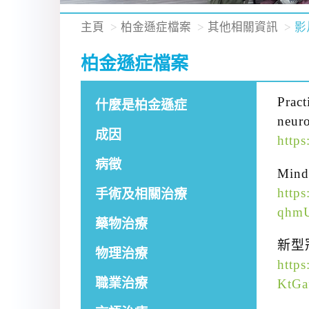
主頁
柏金遜症檔案
其他相關資訊
影
柏金遜症檔案
Pract
什麼是柏金遜症
neuro
成因
http
病徵
Mindf
http
手術及相關治療
qhmU
藥物治療
新型
物理治療
http
職業治療
KtGa