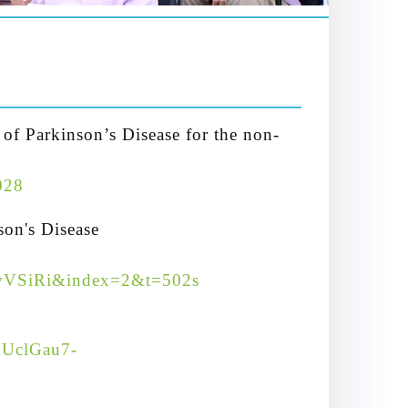
of Parkinson’s Disease for the non-
028
son's Disease
VSiRi&index=2&t=502s
UUclGau7-