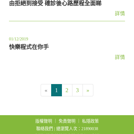
由拒絕到接受 確診後心路歷程全面睇
詳情
01/12/2019
快樂程式在你手
詳情
«
1
2
3
»
版權聲明
｜
免責聲明
｜
私隱政策
聯絡我們
| 總瀏覽人次：21890038