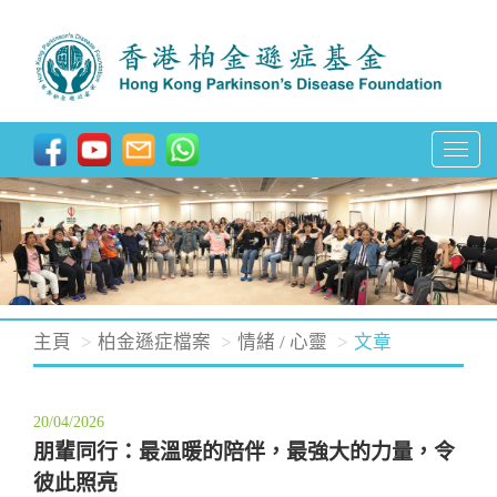
T
o
g
g
l
e
n
主頁
柏金遜症檔案
情緒 / 心靈
文章
a
v
20/04/2026
i
朋輩同行：最溫暖的陪伴，最強大的力量，令
g
彼此照亮
a