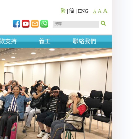
A
繁
|
简
|
ENG
A
A
款支持
義工
聯絡我們