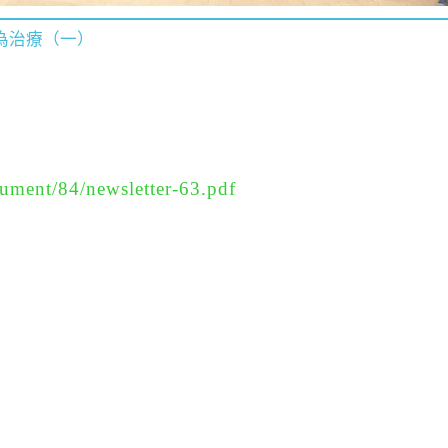
為治療（一）
ument/84/newsletter-63.pdf