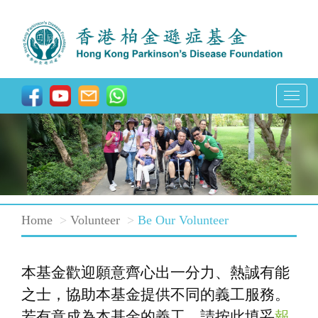
T
o
g
g
l
e
Home
Volunteer
Be Our Volunteer
n
a
v
本基金歡迎願意齊心出一分力、熱誠有能
i
之士，協助本基金提供不同的義工服務。
g
若有意成為本基金的義工，請按此填妥
報