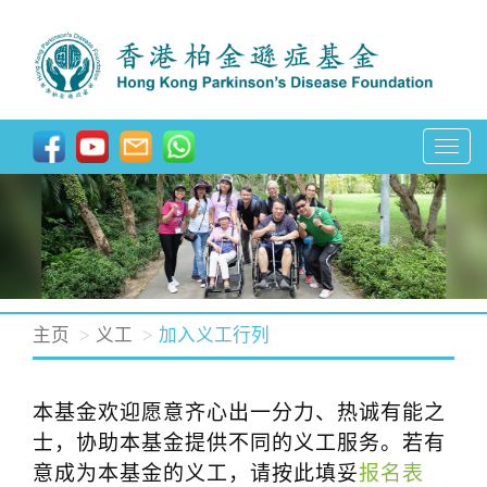
T
o
g
g
l
e
n
主页
义工
加入义工行列
a
v
本基金欢迎愿意齐心出一分力、热诚有能之
i
士，协助本基金提供不同的义工服务。若有
g
意成为本基金的义工，请按此填妥
报名表
a