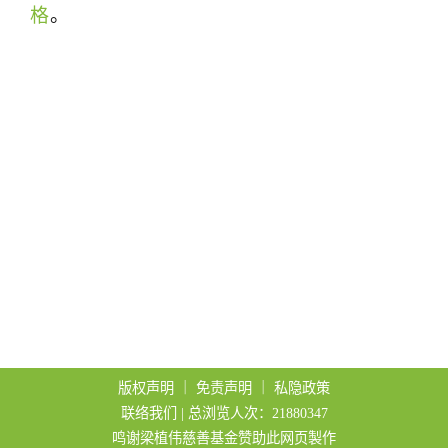
格
。
t
i
o
n
版权声明
｜
免责声明
｜
私隐政策
联络我们
| 总浏览人次：21880347
鸣谢梁植伟慈善基金赞助此网页製作