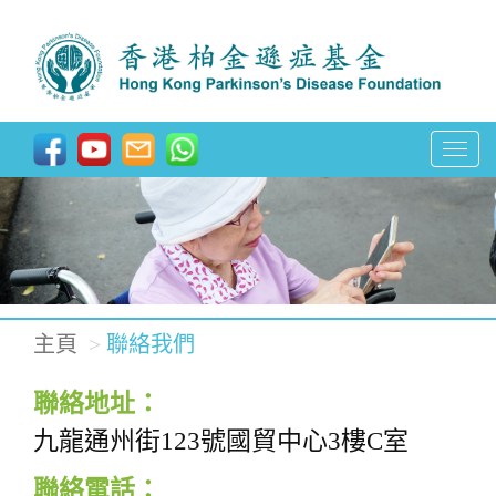
T
o
g
g
l
e
主頁
聯絡我們
n
聯絡地址：
a
九龍通州街123號國貿中心3樓C室
v
i
聯絡電話：