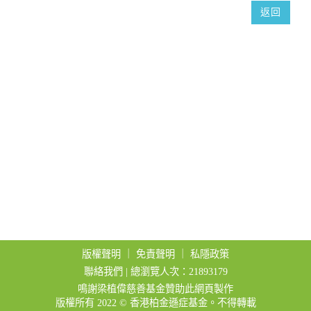
t
返回
i
o
n
版權聲明
｜
免責聲明
｜
私隱政策
聯絡我們
| 總瀏覽人次：21893179
鳴謝梁植偉慈善基金贊助此網頁製作
版權所有 2022 © 香港柏金遜症基金。不得轉載