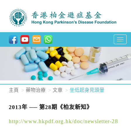
T
o
g
g
l
e
n
主頁
藥物治療
文章
坐低起身見頭暈
a
v
2013年 ── 第28期《柏友新知》
i
g
http://www.hkpdf.org.hk/doc/newsletter-28
a